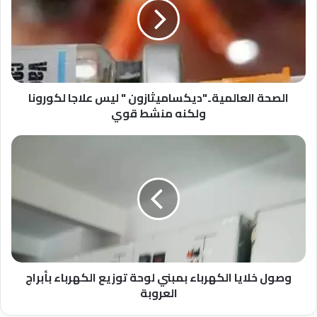
ليس
علاجا
لكورونا
ولكنه
منشط
قوي
الصحة العالمية.."ديكساميثازون " ليس علاجا لكورونا
ولكنه منشط قوي
وصول
خلايا
الكهرباء
بمبني
لوحة
توزيع
الكهرباء
بأبراج
العروبة
وصول خلايا الكهرباء بمبني لوحة توزيع الكهرباء بأبراج
العروبة