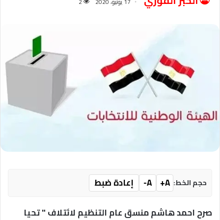
الخبر الفوري
17 يونيو، 2020
2
A+
A-
إعادة ضبط
حجم الخط:
صرح احمد هاشم منسق عام التنظيم لائتلاف " تحيا