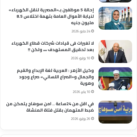
إحالة 5 موظفين بـ«المصرية لنقل الكهرباء»
لنيابة الأموال العامة بتهمة اختلاس 8.5
مليون جنيه
24 مايو، 2026
لا تغيرات فى قيادات شركات قطاع الكهرباء
بعد تحقيق المستهدف ،،،، ولكن !!
10 يوليو، 2026
وكيل الأزهر : العربية لغة الإبداع والقيم
والجمال و«الصراع اللساني» صراع وجود
وهوية
10 يناير، 2026
في اقل من 24ساعة .. امن سوهاج يتمكن من
ضبط المتهمان بقتل فتاة المنشاة
26 يوليو، 2026