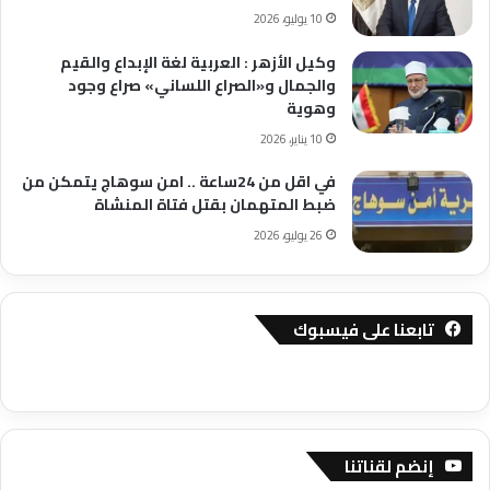
10 يوليو، 2026
وكيل الأزهر : العربية لغة الإبداع والقيم
والجمال و«الصراع اللساني» صراع وجود
وهوية
10 يناير، 2026
في اقل من 24ساعة .. امن سوهاج يتمكن من
ضبط المتهمان بقتل فتاة المنشاة
26 يوليو، 2026
تابعنا على فيسبوك
إنضم لقناتنا