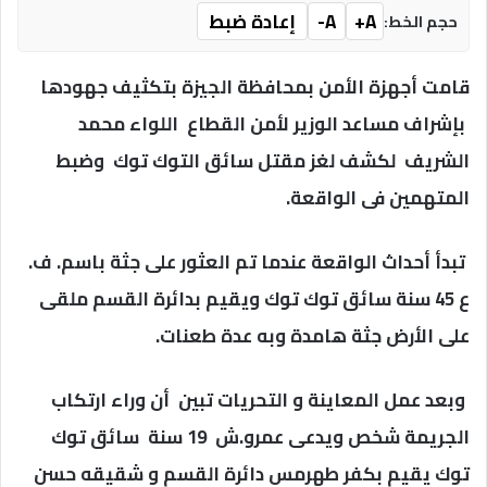
A+
A-
إعادة ضبط
حجم الخط:
قامت أجهزة الأمن بمحافظة الجيزة بتكثيف جهودها
بإشراف مساعد الوزير لأمن القطاع اللواء محمد
الشريف لكشف لغز مقتل سائق التوك توك وضبط
المتهمين فى الواقعة.
تبدأ أحداث الواقعة عندما تم العثور على جثة باسم. ف.
ع 45 سنة سائق توك توك ويقيم بدائرة القسم ملقى
على الأرض جثة هامدة وبه عدة طعنات.
وبعد عمل المعاينة و التحريات تبين أن وراء ارتكاب
الجريمة شخص ويدعى عمرو.ش 19 سنة سائق توك
توك يقيم بكفر طهرمس دائرة القسم و شقيقه حسن