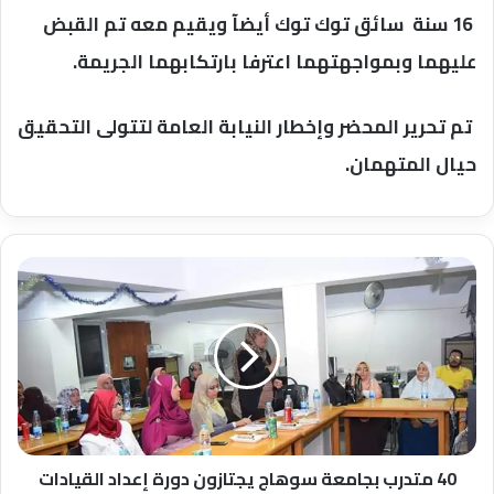
16 سنة سائق توك توك أيضآ ويقيم معه تم القبض
عليهما وبمواجهتهما اعترفا بارتكابهما الجريمة.
تم تحرير المحضر وإخطار النيابة العامة لتتولى التحقيق
حيال المتهمان.
40
متدرب
بجامعة
سوهاج
يجتازون
دورة
إعداد
القيادات
الأكاديمية
TOT
40 متدرب بجامعة سوهاج يجتازون دورة إعداد القيادات