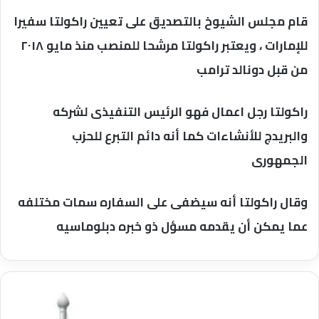
قام مجلس الشيوخ بالتصديق على تعيين راكولتا سفيرا
للإمارات ، ويعتبر راكولتا مرشحا للمنصب منذ مايو ٢٠١٨
من قبل دونالد ترامب
راكولتا رجل اعمال فهو الرئيس التنفيذى لشركه
والبريدج للأنشاءات كما أنه دائم التبرع للحزب
الجمهورى
وقال راكولتا أنه سيضفى على السفاره سمات مختلفه
عما يمكن أن يقدمه مسؤل ذو خبره دبلوماسيه
إنضمام
المملكة