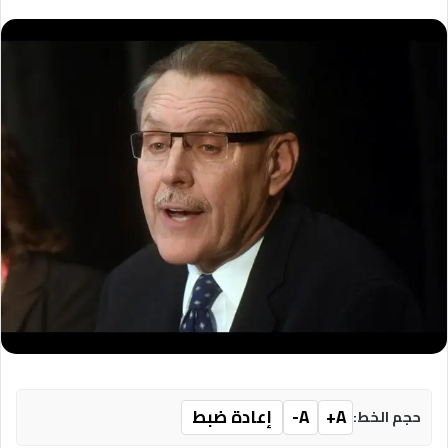
A+
A-
إعادة ضبط
حجم الخط: