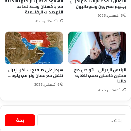
اليونان تنقذ عشرات المهاجرين
السعودية تعزز شراكتها الأمنية
بينهم مصريون وسودانيون
مع باكستان وسط تصاعد
التهديدات الإقليمية
6 أغسطس، 2026
6 أغسطس، 2026
الرئيس الإيرانى: التواصل مع
هرمز على صـفيح سـاخن إيران
مجتبى خامنئى صعب للغاية
تتفق مع عمان وترامب يلوح…
حالياً
6 أغسطس، 2026
6 أغسطس، 2026
البحث
عن: