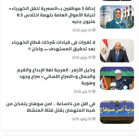
إحالة 5 موظفين بـ«المصرية لنقل الكهرباء»
لنيابة الأموال العامة بتهمة اختلاس 8.5
مليون جنيه
24 مايو، 2026
لا تغيرات فى قيادات شركات قطاع الكهرباء
بعد تحقيق المستهدف ،،،، ولكن !!
10 يوليو، 2026
وكيل الأزهر : العربية لغة الإبداع والقيم
والجمال و«الصراع اللساني» صراع وجود
وهوية
10 يناير، 2026
في اقل من 24ساعة .. امن سوهاج يتمكن من
ضبط المتهمان بقتل فتاة المنشاة
26 يوليو، 2026