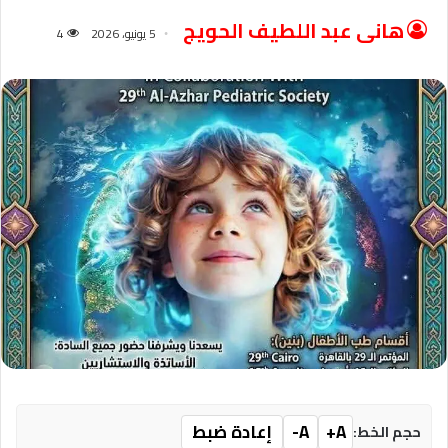
هانى عبد اللطيف الحويج
5 يونيو، 2026
4
A+
A-
إعادة ضبط
حجم الخط: