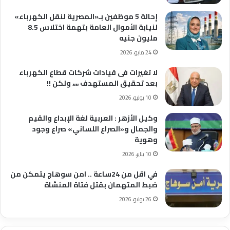
إحالة 5 موظفين بـ«المصرية لنقل الكهرباء»
لنيابة الأموال العامة بتهمة اختلاس 8.5
مليون جنيه
24 مايو، 2026
لا تغيرات فى قيادات شركات قطاع الكهرباء
بعد تحقيق المستهدف ،،،، ولكن !!
10 يوليو، 2026
وكيل الأزهر : العربية لغة الإبداع والقيم
والجمال و«الصراع اللساني» صراع وجود
وهوية
10 يناير، 2026
في اقل من 24ساعة .. امن سوهاج يتمكن من
ضبط المتهمان بقتل فتاة المنشاة
26 يوليو، 2026