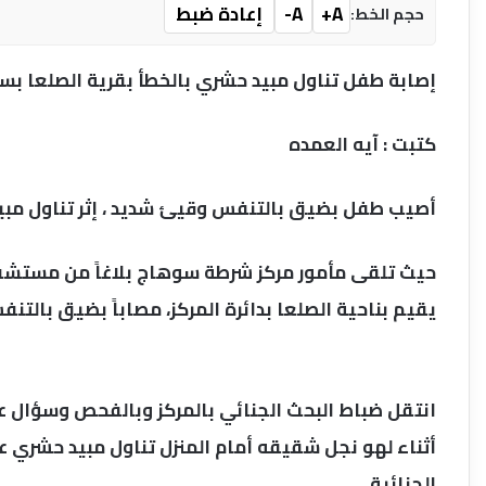
A+
A-
إعادة ضبط
حجم الخط:
إصابة طفل تناول مبيد حشري بالخطأ بقرية الصلعا ب
كتبت : آيه العمده
أصيب طفل بضيق بالتنفس وقيئ شديد ، إثر تناول مبيد
يقيم بناحية الصلعا بدائرة المركز، مصاباً بضيق بالتن
أثناء لهو نجل شقيقه أمام المنزل تناول مبيد حشري 
الجنائية.