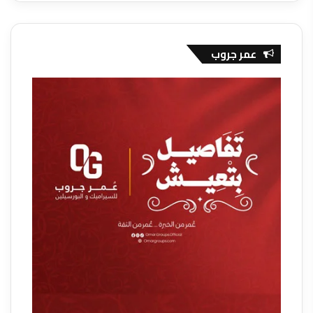
عمر جروب