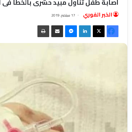
أصابة طفل تناول مبيد حشرى بالخطأ فى ا
الخبر الفوري
17 سبتمبر، 2019
فيسبوك
‫X
لينكدإن
ماسنجر
مشاركة عبر البريد
طباعة