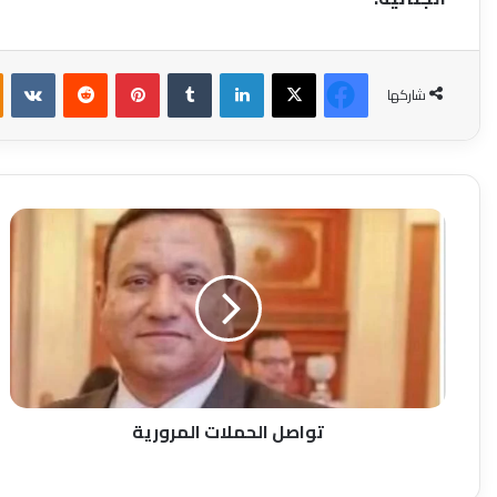
فيسبوك
‫X
لينكدإن
بينتيريست
شاركها
تواصل
الحملات
المرورية
تواصل الحملات المرورية