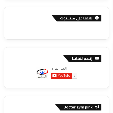
تابعنا على فيسبوك
إنضم لقناتنا
Doctor gym pink