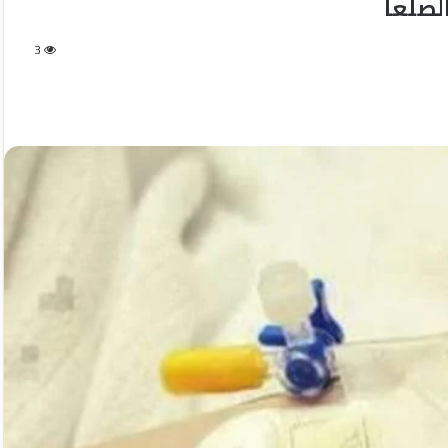
لصلعا
3