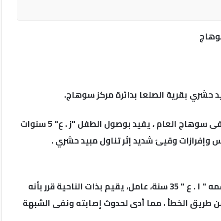
سوهاج
 حشري بقرية الصلعا بدائرة مركز سوهاج.
حيث تلقى مأمور مركز شرطة سوهاج بلاغاً من مستشفى سوهاج العام ، يفيد بوصول الطفل "ز . ع" 5 سنوات
فس وإفرازات وقيئ شديد إثر تناول مبيد حشري .
انتقل ضباط البحث الجنائي بالمركز وبالفحص وسؤال عمه " ا . ع " 35 سنة، عامل، يقيم بذات الناحية قرر بأنه
عن طريق الخطأ ، مما أدى لحدوث إصابته ونفى الشبهة