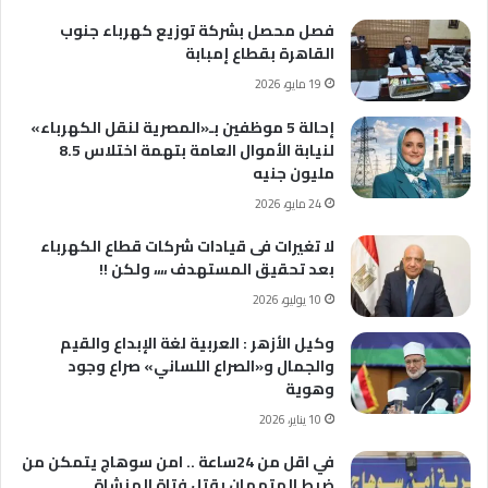
فصل محصل بشركة توزيع كهرباء جنوب
القاهرة بقطاع إمبابة
19 مايو، 2026
إحالة 5 موظفين بـ«المصرية لنقل الكهرباء»
لنيابة الأموال العامة بتهمة اختلاس 8.5
مليون جنيه
24 مايو، 2026
لا تغيرات فى قيادات شركات قطاع الكهرباء
بعد تحقيق المستهدف ،،،، ولكن !!
10 يوليو، 2026
وكيل الأزهر : العربية لغة الإبداع والقيم
والجمال و«الصراع اللساني» صراع وجود
وهوية
10 يناير، 2026
في اقل من 24ساعة .. امن سوهاج يتمكن من
ضبط المتهمان بقتل فتاة المنشاة