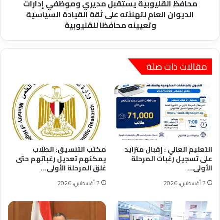
على
محافظ القليوبية يستقبل مديري وموظفي إدارات
ثقة
الديوان العام لتهنئته على ثقة القيادة السياسية
القيادة
وتعيينه محافظا للقليوبية
السياسية
وتعيينه
محافظا
للقليوبية
مقالات ذات صلة
التعليم العالي : إقبال متزايد
مكتب التنسيق: الطلاب
على تسجيل رغبات المرحلة
يمكنهم تعديل رغباتهم حتى
الأولى…
غلق المرحلة الأولى…
7 أغسطس، 2026
7 أغسطس، 2026