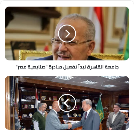
جامعة
القاهرة
تبدأ
تفعيل
مبادرة
"صنايعية
مصر"
جامعة القاهرة تبدأ تفعيل مبادرة "صنايعية مصر"
محافظ
القليوبية
يستقبل
مديري
وموظفي
إدارات
الديوان
العام
لتهنئته