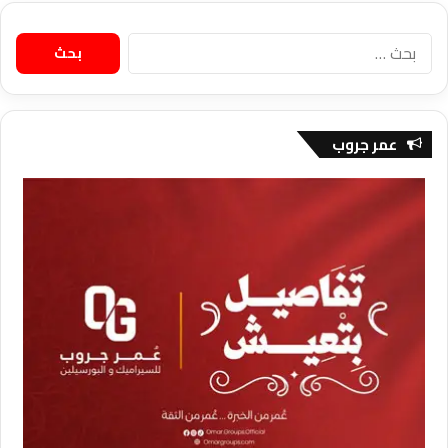
البحث
عن:
عمر جروب