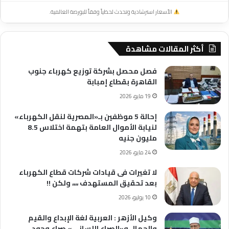
الأسعار استرشادية وتحدث لحظياً وفقاً للبورصة العالمية.
أكثر المقالات مشاهدة
فصل محصل بشركة توزيع كهرباء جنوب
القاهرة بقطاع إمبابة
19 مايو، 2026
إحالة 5 موظفين بـ«المصرية لنقل الكهرباء»
لنيابة الأموال العامة بتهمة اختلاس 8.5
مليون جنيه
24 مايو، 2026
لا تغيرات فى قيادات شركات قطاع الكهرباء
بعد تحقيق المستهدف ،،،، ولكن !!
10 يوليو، 2026
وكيل الأزهر : العربية لغة الإبداع والقيم
والجمال و«الصراع اللساني» صراع وجود