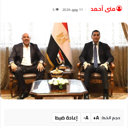
منى أحمد
11 يونيو، 2026
5
A+
A-
إعادة ضبط
حجم الخط: