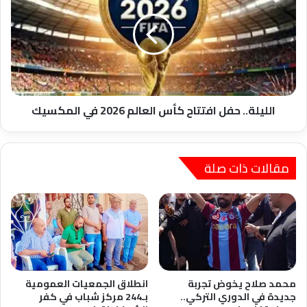
افتتاح
كأس
العالم
2026
في
المكسيك
الليلة.. حفل افتتاح كأس العالم 2026 في المكسيك
مقالات ذات صلة
محمد صلاح يخوض تجربة
انطلاق الجمعيات العمومية
جديدة في الدوري التركي..
بـ244 مركز شباب في كفر