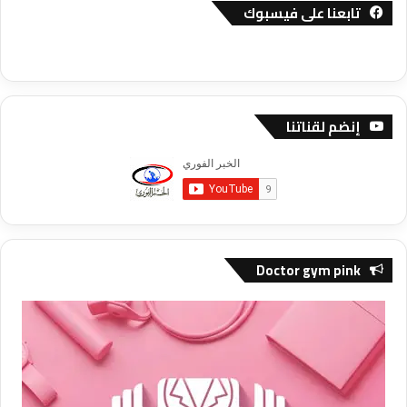
تابعنا على فيسبوك
إنضم لقناتنا
Doctor gym pink