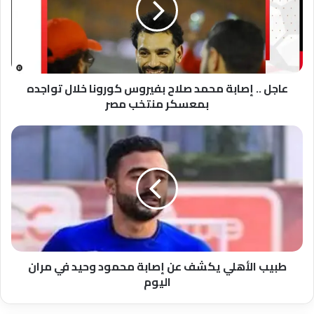
صلاح
بفيروس
كورونا
خلال
تواجده
بمعسكر
عاجل .. إصابة محمد صلاح بفيروس كورونا خلال تواجده
منتخب
بمعسكر منتخب مصر
مصر
طبيب
الأهلي
يكشف
عن
إصابة
محمود
وحيد
في
مران
اليوم
طبيب الأهلي يكشف عن إصابة محمود وحيد في مران
اليوم