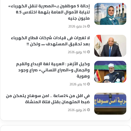
إحالة 5 موظفين بـ«المصرية لنقل الكهرباء»
لنيابة الأموال العامة بتهمة اختلاس 8.5
مليون جنيه
24 مايو، 2026
لا تغيرات فى قيادات شركات قطاع الكهرباء
بعد تحقيق المستهدف ،،،، ولكن !!
10 يوليو، 2026
وكيل الأزهر : العربية لغة الإبداع والقيم
والجمال و«الصراع اللساني» صراع وجود
وهوية
10 يناير، 2026
في اقل من 24ساعة .. امن سوهاج يتمكن من
ضبط المتهمان بقتل فتاة المنشاة
26 يوليو، 2026