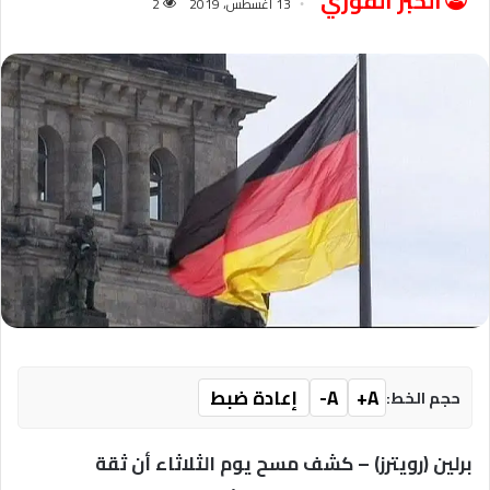
الخبر الفوري
13 أغسطس، 2019
2
A+
A-
إعادة ضبط
حجم الخط:
برلين (رويترز) – كشف مسح يوم الثلاثاء أن ثقة