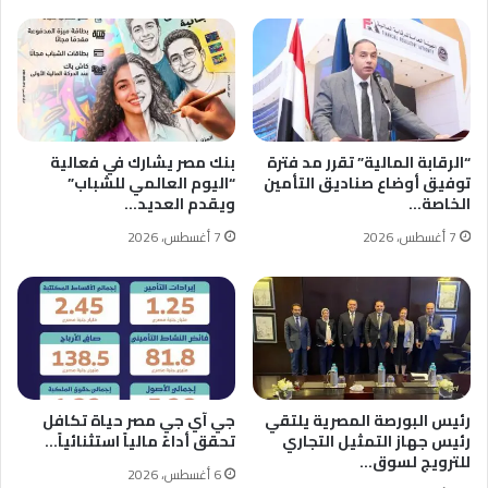
“الرقابة المالية” تقرر مد فترة
بنك مصر يشارك في فعالية
توفيق أوضاع صناديق التأمين
“اليوم العالمي للشباب”
الخاصة…
ويقدم العديد…
7 أغسطس، 2026
7 أغسطس، 2026
رئيس البورصة المصرية يلتقي
جي آي جي مصر حياة تكافل
رئيس جهاز التمثيل التجاري
تحقق أداءً مالياً استثنائياً…
للترويج لسوق…
6 أغسطس، 2026