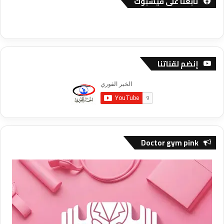
تابعنا على فيسبوك
إنضم لقناتنا
Doctor gym pink