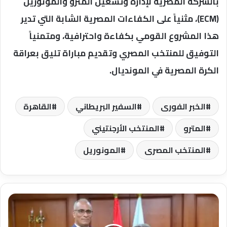
بالشركة المصرية لإدارة وتشغيل المترو والمونوريل
(ECM)، مثنياً على الكفاءات المصرية الشابة التي تدير
هذا المشروع القومي بكفاءة واحترافية، ومتمنياً
التوفيق للمنتخب المصري وتقديم مباراة تليق بعراقة
الكرة المصرية في المونديال.
الخبر الفورى
السفير البريطاني
القاهرة
المترو
المنتخب الأرجنتيني
المنتخب المصرى
المونوريل
محافظ
كفرالشيخ
يُسلّم