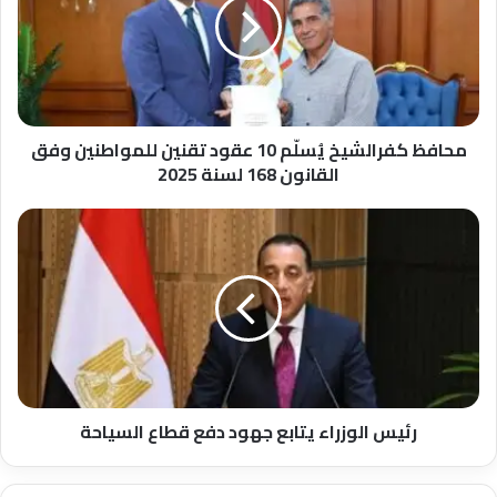
10
عقود
تقنين
للمواطنين
وفق
القانون
168
محافظ كفرالشيخ يُسلّم 10 عقود تقنين للمواطنين وفق
لسنة
القانون 168 لسنة 2025
2025
رئيس
الوزراء
يتابع
جهود
دفع
قطاع
السياحة
رئيس الوزراء يتابع جهود دفع قطاع السياحة