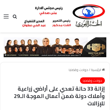
بحث عن
الق
الرئيسية
/
حوادث وقضايا
حوادث وقضايا
إزالة 33 حالة تعدي على أراضي زراعية
وأملاك دولة ضمن أعمال الموجة الـ29
للإزالات