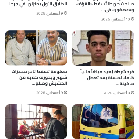
مباحث طهطا تُسقط «العُوّة»
الطابق الأول بمنزلها في جرجا…
و«عصفور» في…
9 أغسطس، 2026
10 أغسطس، 2026
معلومة تسقط تاجر مخدرات
فرد شرطة يُعيد مبلغاً مالياً
شهير وبحوزته كمية من
كاملاً لمسنة بعد تعطل
الحشيش ومبلغ…
ماكينة…
9 أغسطس، 2026
9 أغسطس، 2026