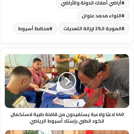
أراضي أملاك الدولة والأراضي
اللواء محمد علوان
الموجة الـ29 لإزالة التعديات
محافظ أسيوط
440
لاعبًا
ولاعبة
يستفيدون
من
قافلة
طبية
لاستكمال
الكود
الطبي
440 لاعبًا ولاعبة يستفيدون من قافلة طبية لاستكمال
بإستاد
الكود الطبي بإستاد أسيوط الرياضي
أسيوط
الرياضي
الحكومة