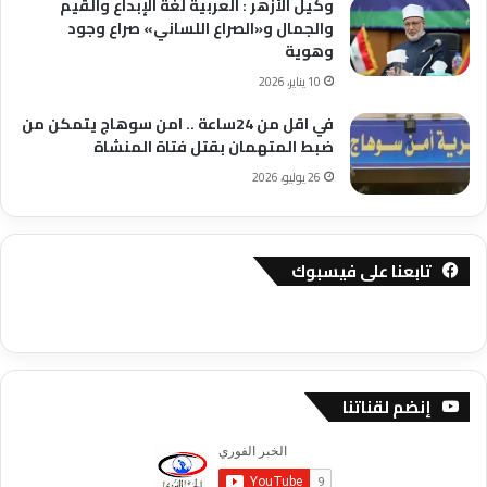
وكيل الأزهر : العربية لغة الإبداع والقيم
والجمال و«الصراع اللساني» صراع وجود
وهوية
10 يناير، 2026
في اقل من 24ساعة .. امن سوهاج يتمكن من
ضبط المتهمان بقتل فتاة المنشاة
26 يوليو، 2026
تابعنا على فيسبوك
إنضم لقناتنا