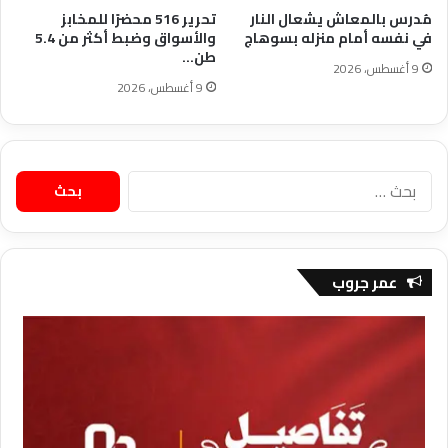
مُدرس بالمعاش يشعال النار
تحرير 516 محضرًا للمخابز
في نفسه أمام منزله بسوهاج
والأسواق وضبط أكثر من 5.4
طن…
9 أغسطس، 2026
9 أغسطس، 2026
البحث
عن:
عمر جروب