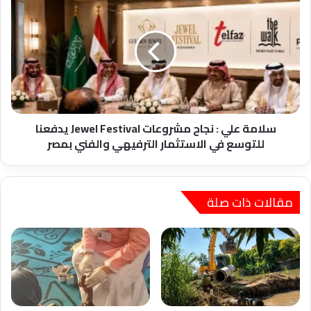
علي
:
نجاح
مشروعات
Jewel
Festival
يدفعنا
للتوسع
في
سلامة علي : نجاح مشروعات Jewel Festival يدفعنا
الاستثمار
للتوسع في الاستثمار الترفيهي والفني بمصر
الترفيهي
والفني
بمصر
مقالات ذات صلة