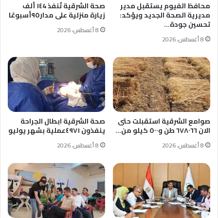
محافظ الفيوم يستقبل مدير
صحة الشرقية تٌنفذ ١٤4 ألف
مديرية الصحة الجديد ويؤكد:
زيارة منزلية على مدار٩٥أسبوعًا
تحسين جودة…
8 أغسطس، 2026
8 أغسطس، 2026
صوامع الشرقية استقبلت حتى
صحة الشرقية ابطال الجراحة
الان ٦٧٨٠٦٦ طن و٥٠٠ كيلو من…
ينفذون ٤٩٧١عملية بشهر يوليو
8 أغسطس، 2026
8 أغسطس، 2026