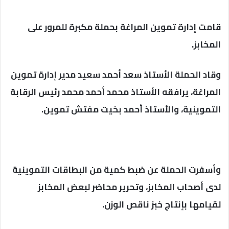
قامت إدارة تموين المراغة بحملة مكبرة للمرور على
المخابز.
وقاد الحملة الأستاذ سعد أحمد سعيد مدير إدارة تموين
المراغة، يرافقه الأستاذ محمد أحمد محمد رئيس الرقابة
التموينية، والأستاذ أحمد بخيت مفتش تموين.
وأسفرت الحملة عن ضبط كمية من البطاقات التموينية
لدى أصحاب المخابز، وتحرير محاضر لبعض المخابز
لقيامها بإنتاج خبز ناقص الوزن.