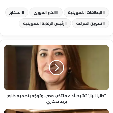
البطاقات التموينية
الخبر الفورى
المخابز
تموين المراغة
رئيس الرقابة التموينية
"داليا
الباز"
تشيد
بأداء
منتخب
مصر..
وتوجّه
بتصميم
طابع
بريد
"داليا الباز" تشيد بأداء منتخب مصر.. وتوجّه بتصميم طابع
تذكاري
بريد تذكاري
سلامة