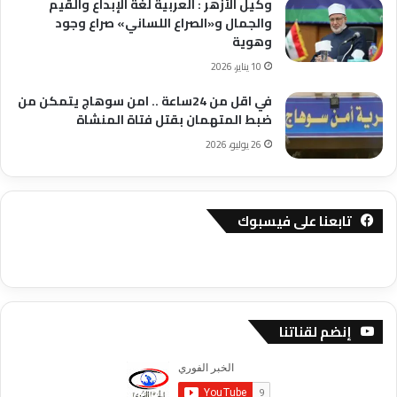
وكيل الأزهر : العربية لغة الإبداع والقيم
والجمال و«الصراع اللساني» صراع وجود
وهوية
10 يناير، 2026
في اقل من 24ساعة .. امن سوهاج يتمكن من
ضبط المتهمان بقتل فتاة المنشاة
26 يوليو، 2026
تابعنا على فيسبوك
إنضم لقناتنا