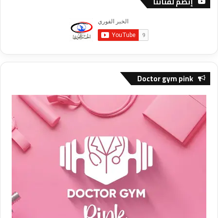
إنضم لقناتنا
Doctor gym pink