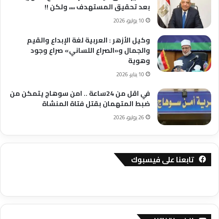
بعد تحقيق المستهدف ،،،، ولكن !!
10 يوليو، 2026
وكيل الأزهر : العربية لغة الإبداع والقيم
والجمال و«الصراع اللساني» صراع وجود
وهوية
10 يناير، 2026
في اقل من 24ساعة .. امن سوهاج يتمكن من
ضبط المتهمان بقتل فتاة المنشاة
26 يوليو، 2026
تابعنا على فيسبوك