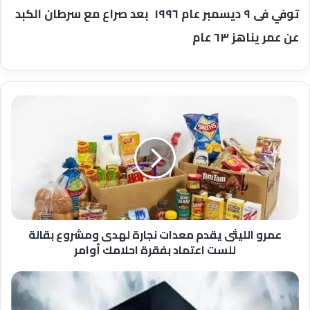
توفي فى ٩ ديسمبر عام ١٩٩٦ بعد صراع مع سرطان الكبد
عن عمر يناهز ٦٣ عام
عمرو
الليثى
يقدم
معدات
نجارة
لهدى
ومشروع
بقالة
للست
اعتماد
عمرو الليثى يقدم معدات نجارة لهدى ومشروع بقالة
بفقرة
للست اعتماد بفقرة احلامك أوامر
احلامك
أوامر
فاعل
خير
يتبرع