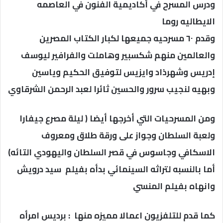
ودرس المسرح في أكاديمية الفنون في العاصمه
الايطاليه روما
وقدم ٦٠ مسرحيه جميعها لكبار الكتاب المصرين
والعالمين منهم شكسبير وهاملت والفرافير ليوسف
إدريس وشهرذاد وايزيس لتوفيق الحكيم وياسين
وبهيه لنجيب سرور والحسين ثائرا لعبد الرحمن الشرقاوي
ومن المسرحيات التي أخرجها أيضا ( ليلة مصرع جيفارا
ولعبة السلطان وجواز على ورقة طلاق ومعروف
الاسكافي وجاسوس في قصر السلطان واليهودي التائه)
أما بالنسبه لتراثه السينمائي بدأه بفيلم سيد درويش
وانهاه بفيلم المنسي
كما قدم للتلفزيون اعمالا مميزه منها : برديس امرأه