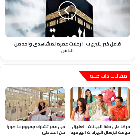
ب
١٠
رحلات
عمره
لمشاهدى
واحد
من
فاعل خير يتبرع ب ١٠ رحلات عمره لمشاهدى واحد من
الناس
الناس
مقالات ذات صلة
حرصًا على دقة البيانات.. تعليق
مى عمر تشارك جمهورها صورا
مؤقت لإرسال الإيرادات اليومية
من الشاطئ