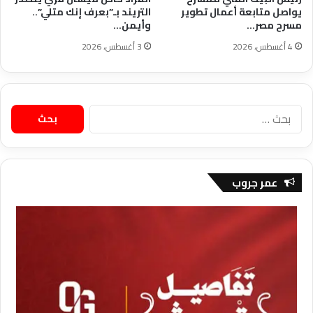
يواصل متابعة أعمال تطوير
التريند بـ”بعرف إنك متلي”..
مسرح مصر…
وأيمن…
4 أغسطس، 2026
3 أغسطس، 2026
البحث
عن:
عمر جروب