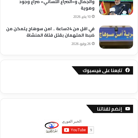
والجمال و«الصراع اللساني» صراع وجود
وهوية
10 يناير، 2026
في اقل من 24ساعة .. امن سوهاج يتمكن من
ضبط المتهمان بقتل فتاة المنشاة
26 يوليو، 2026
تابعنا على فيسبوك
إنضم لقناتنا