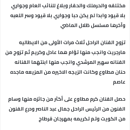
مختلفه والحرملك والحفار وبلاغ للنائب العام وجواري
بلا قيود وابدا لم يكن حبا وجواري بلا قيود وسر اللعبه
وآخرها مسلسل ظلال الماضي
تزوج الفنان الراحل ثلاث مرات الأولى من الايطاليه
مارجريت وانجب منها تؤام هما عادل وكريم ثم تزوج من
الفنانه سهير المرشدي وانجب منها ابنتهَما الفنانه
حنان مطاوع وكانت الزيجه الاخيره من المزيعه ماجده
عاصم
حصل الفنان كرم مطاوع على أكثر من جائزه منها وسام
الفنون من الرئيس الراحل جمال عبد الناصر ودرع الفنون
من الكويت وتم تكريمه بمهرجان قرطاج