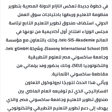
في خطوة جديدة تعكس التزام الدولة المصرية بتطوير
منظومة التعليم وربطها باحتياجات سوق العمل
الدولي، استضاف صندوق تطوير التعليم التابع لرئاسة
مجلس الوزراء افتتاح أول أكاديمية من نوعها في
العالم telc-SIS-Akademie، وذلك بالتعاون مع مؤسسة
Saxony International School (SIS)، وشركة telc gGmbH،
وجامعة ساكسوني مصر للعلوم التطبيقية
والتكنولوجيا (SEU)، وذلك بحضور وفد برلماني من
مقاطعة ساكسوني الألمانية.
ويأتي هذا الحدث تتويجًا لبروتوكول التعاون
الاستراتيجي الذي تم توقيعه العام الماضي بين
صندوق تطوير التعليم وجامعة ساكسوني مصر، والذي
يهدف إلى دعم تطوير التعليم التطبيقي والتكنولوجي