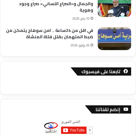
والجمال و«الصراع اللساني» صراع وجود
وهوية
10 يناير، 2026
في اقل من 24ساعة .. امن سوهاج يتمكن من
ضبط المتهمان بقتل فتاة المنشاة
26 يوليو، 2026
تابعنا على فيسبوك
إنضم لقناتنا