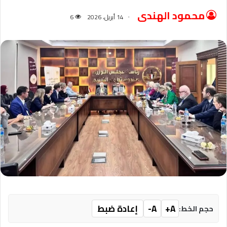
محمود الهندى
14 أبريل، 2026
6
A+
A-
إعادة ضبط
حجم الخط: